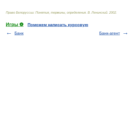
Право Белоруссии: Понятия, термины, определения
.
В. Ленинский
.
2002
.
Игры ⚽
Поможем написать курсовую
Банк
Банк-агент